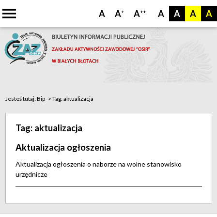
menu
A
A
A
A
A
A
A
+
++
Jesteś tutaj:
Bip
->
Tag:
aktualizacja
Tag:
aktualizacja
Aktualizacja ogłoszenia
Aktualizacja ogłoszenia o naborze na wolne stanowisko
urzędnicze