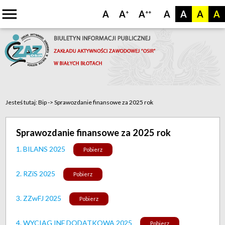
menu
A
A
A
A
A
A
A
+
++
Jesteś tutaj:
Bip
->
Sprawozdanie finansowe za 2025 rok
Sprawozdanie finansowe za 2025 rok
1. BILANS 2025
Pobierz
2. RZiS 2025
Pobierz
3. ZZwFJ 2025
Pobierz
4. WYCIĄG INF DODATKOWA 2025
Pobierz